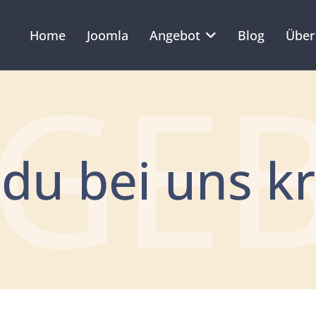
Home
Joomla
Angebot
Blog
Über
GE
du bei uns kr