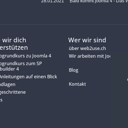
28.01.2021
Bald kommt joomla 4 - Das W
 wir dich
Wer wir sind
erstützen
über web2use.ch
ogrundkurs zu Joomla 4
Wir arbeiten mit Joomla
ogrundkurs zum SP
builder 4
Blog
 Anleitungen auf einen Blick
Kontakt
dlagen
geschrittene
is