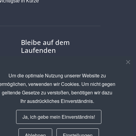
ichtigste in Kürze
Bleibe auf dem
Laufenden
Um die optimale Nutzung unserer Website zu
ermöglichen, verwenden wir Cookies. Um nicht gegen
Ich akzeptiere die
geltende Gesetze zu verstoßen, benötigen wir dazu
Datenschutzerklärung
Ihr ausdrückliches Einverständnis.
Newsletter abonnieren
Ja, ich gebe mein Einverständnis!
Ablehnen
Einstellungen