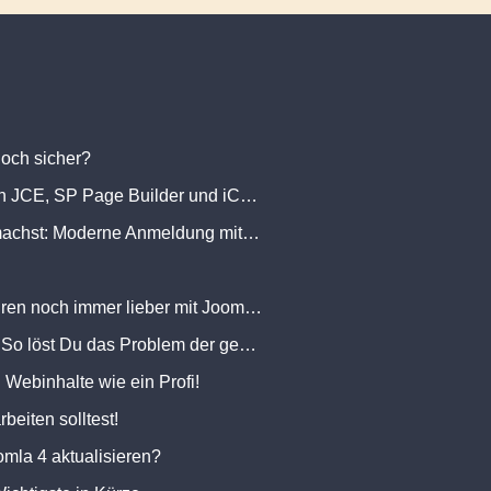
noch sicher?
Kritische Sicherheitslücken in JCE, SP Page Builder und iCagenda: Warum das auch deine Website betrifft.
Wie du Joomla zum Tresor machst: Moderne Anmeldung mit 2FA, Passkeys und YubiKeys
Warum ich auch nach 20 Jahren noch immer lieber mit Joomla arbeite als mit WordPress
Schluss mit den Schlössern: So löst Du das Problem der gesperrten Inhalte in Joomla
Webinhalte wie ein Profi!
eiten solltest!
omla 4 aktualisieren?