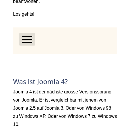
beantworten.
Los gehts!
Was ist Joomla 4?
Was ist für mich als Websitebesitzer
neu in Joomla 4?
Was ist Joomla 4?
Kann ich Joomla 3 auf Joomla 4
Joomla 4 ist der nächste grosse Versionssprung
aktualisieren?
von Joomla. Er ist vergleichbar mit jenem von
MUSS ich denn auf Joomla 4
Joomla 2.5 auf Joomla 3. Oder von Windows 98
aktualisieren?
zu Windows XP. Oder von Windows 7 zu Windows
10.
Ich will eine neue Website: Kann ich sie