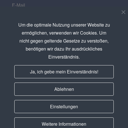
Ich akzeptiere die
Datenschutzerklärung
Um die optimale Nutzung unserer Website zu
Newsletter abonnieren
ermöglichen, verwenden wir Cookies. Um
nicht gegen geltende Gesetze zu verstoßen,
benötigen wir dazu Ihr ausdrückliches
Einverständnis.
AGB
Ja, ich gebe mein Einverständnis!
Copyright
Ablehnen
Impressum
Einstellungen
Datenschutzerklärung
Fernwartung
Weitere Informationen